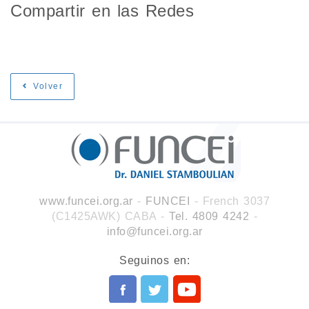
Compartir en las Redes
Volver
www.funcei.org.ar
-
FUNCEI
- French 3037
(C1425AWK) CABA
-
Tel. 4809 4242
-
info@funcei.org.ar
Seguinos en: