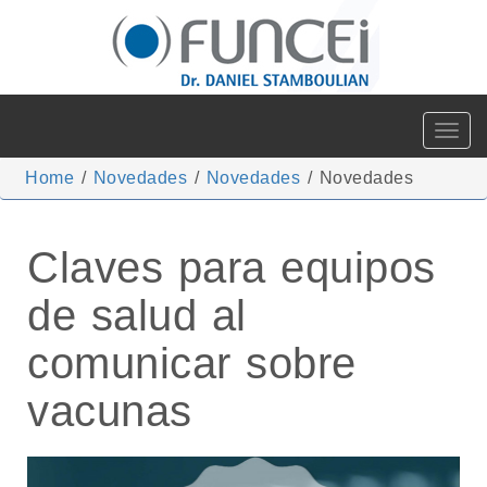
Toggle
navigat
Home
/
Novedades
/
Novedades
/
Novedades
Claves para equipos
de salud al
comunicar sobre
vacunas