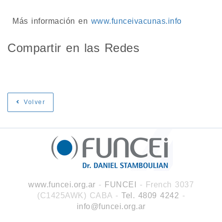
Más información en
www.funceivacunas.info
Compartir en las Redes
Volver
www.funcei.org.ar
-
FUNCEI
- French 3037
(C1425AWK) CABA
-
Tel. 4809 4242
-
info@funcei.org.ar