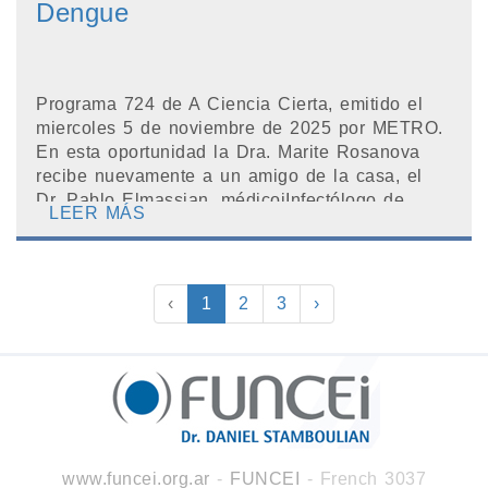
Dengue
Programa 724 de A Ciencia Cierta, emitido el
miercoles 5 de noviembre de 2025 por METRO.
En esta oportunidad la Dra. Marite Rosanova
recibe nuevamente a un amigo de la casa, el
Dr. Pablo Elmassian, médicoiInfectólogo de
LEER MÁS
Func...
‹
1
2
3
›
www.funcei.org.ar
-
FUNCEI
- French 3037