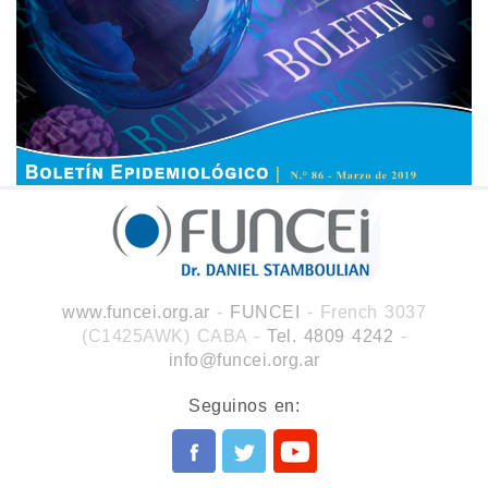
www.funcei.org.ar
-
FUNCEI
- French 3037
(C1425AWK) CABA
-
Tel. 4809 4242
-
info@funcei.org.ar
Seguinos en: