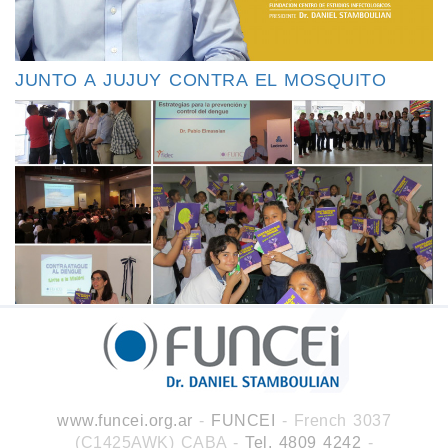
JUNTO A JUJUY CONTRA EL MOSQUITO
www.funcei.org.ar
-
FUNCEI
- French 3037
(C1425AWK) CABA
-
Tel. 4809 4242
-