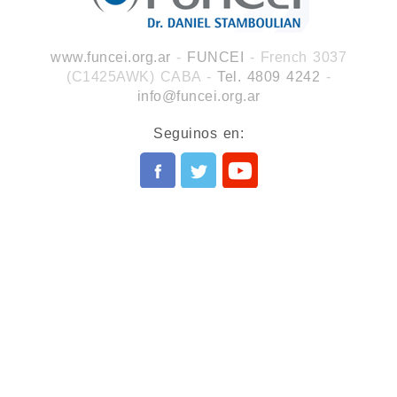
www.funcei.org.ar
-
FUNCEI
- French 3037
(C1425AWK) CABA
-
Tel. 4809 4242
-
info@funcei.org.ar
Seguinos en: