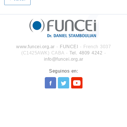
www.funcei.org.ar
-
FUNCEI
- French 3037
(C1425AWK) CABA
-
Tel. 4809 4242
-
info@funcei.org.ar
Seguinos en: