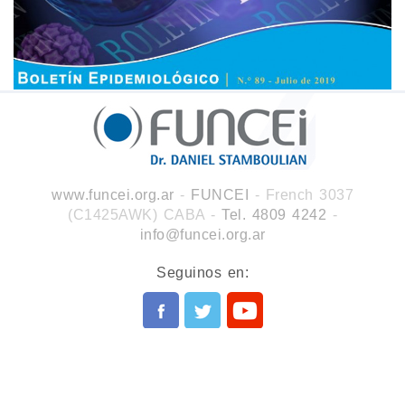
www.funcei.org.ar
-
FUNCEI
- French 3037
(C1425AWK) CABA
-
Tel. 4809 4242
-
info@funcei.org.ar
Seguinos en: