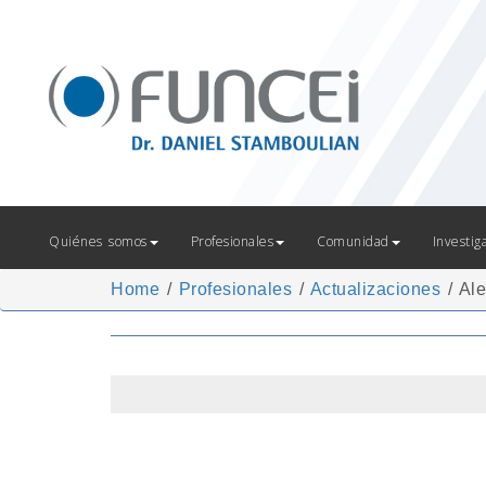
Quiénes somos
Profesionales
Comunidad
Investig
Home
/
Profesionales
/
Actualizaciones
/
Ale