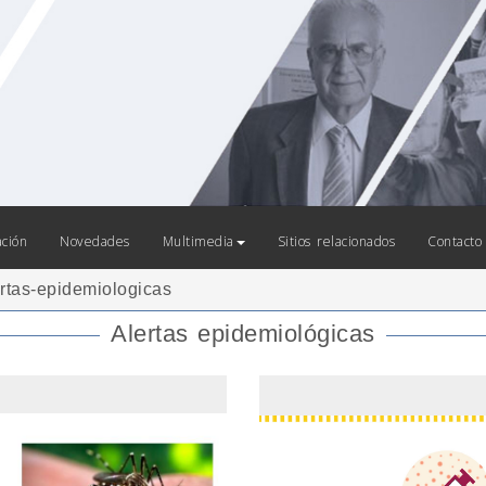
ación
Novedades
Multimedia
Sitios relacionados
Contacto
rtas-epidemiologicas
Alertas epidemiológicas