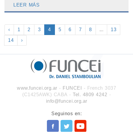
LEER MÁS
‹
1
2
3
4
5
6
7
8
...
13
14
›
www.funcei.org.ar
-
FUNCEI
- French 3037
(C1425AWK) CABA
-
Tel. 4809 4242
-
info@funcei.org.ar
Seguinos en: