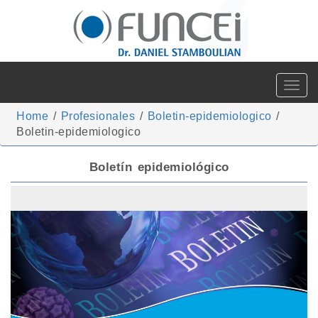
Toggle
navigat
Home
/
Profesionales
/
Boletin-epidemiologico
/
Boletin-epidemiologico
Boletín epidemiológico