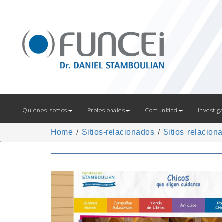
Quiénes somos
Profesionales
Comunidad
Investig
Home
/
Sitios-relacionados
/
Sitios relacion