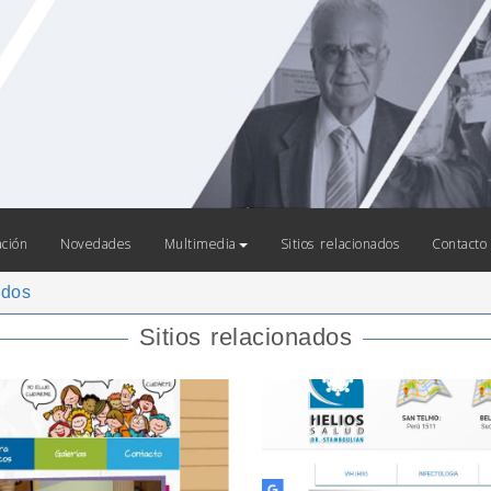
ación
Novedades
Multimedia
Sitios relacionados
Contacto
ados
Sitios relacionados