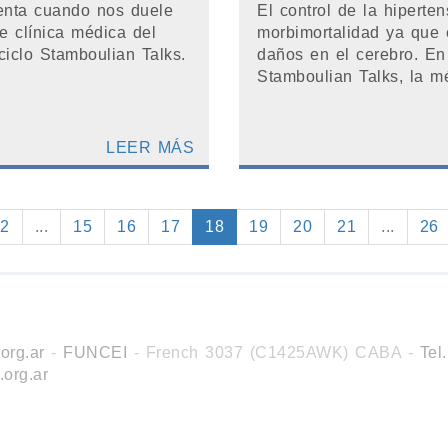
enta cuando nos duele
El control de la hiperte
e clínica médica del
morbimortalidad ya que 
ciclo Stamboulian Talks.
daños en el cerebro. En
Stamboulian Talks, la mé
LEER MÁS
2
...
15
16
17
18
19
20
21
...
26
org.ar
-
FUNCEI
- French 3037 (C1425AWK) CABA
-
Tel
.org.ar