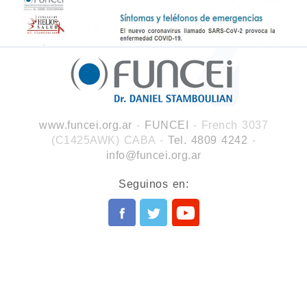
www.funcei.org.ar
-
FUNCEI
- French 3037
(C1425AWK) CABA
-
Tel. 4809 4242
-
info@funcei.org.ar
Seguinos en: