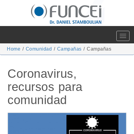
Toggle
navigat
Home
/
Comunidad
/
Campañas
/
Campañas
Coronavirus,
recursos para
comunidad