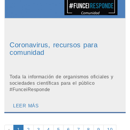
Coronavirus, recursos para
comunidad
Toda la información de organismos oficiales y
sociedades científicas para el público
#FunceiResponde
LEER MÁS
‹
1
2
3
4
5
6
7
8
9
10