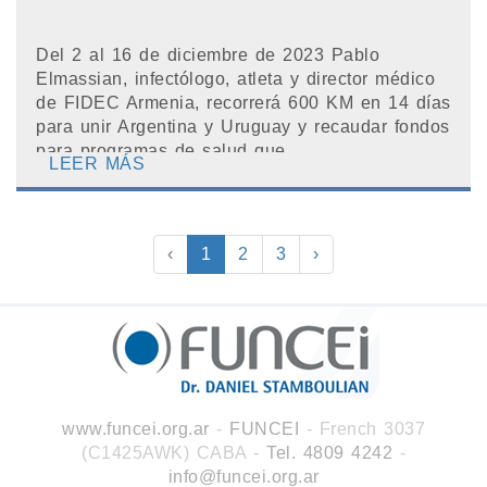
Del 2 al 16 de diciembre de 2023 Pablo
Elmassian, infectólogo, atleta y director médico
de FIDEC Armenia, recorrerá 600 KM en 14 días
para unir Argentina y Uruguay y recaudar fondos
para programas de salud que ...
LEER MÁS
‹
1
2
3
›
www.funcei.org.ar
-
FUNCEI
- French 3037
(C1425AWK) CABA
-
Tel. 4809 4242
-
info@funcei.org.ar