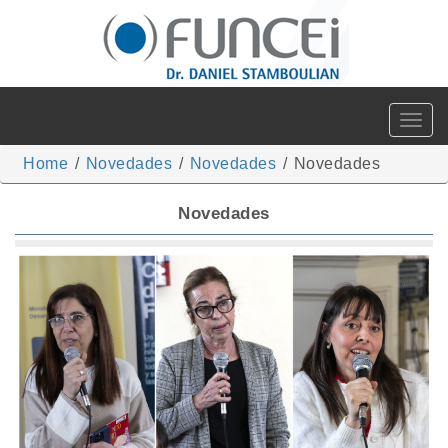
Toggle
navigat
Home
/
Novedades
/
Novedades
/
Novedades
Novedades